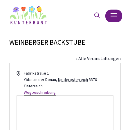
Skip
Menu
to
search
main
content
WEINBERGER BACKSTUBE
« Alle Veranstaltungen
Adresse
Fabrikstraße 1
Ybbs an der Donau
,
Niederösterreich
3370
Österreich
Wegbeschreibung