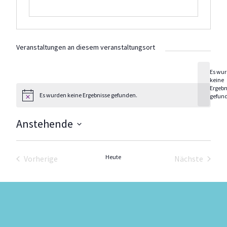
Veranstaltungen an diesem veranstaltungsort
Es wu
keine
Hinweis
Ergebn
Es wurden keine Ergebnisse gefunden.
gefun
Hinweis
Anstehende
Datum
wählen.
Heute
Vorherige
Nächste
Veranstaltungen
Veranstal