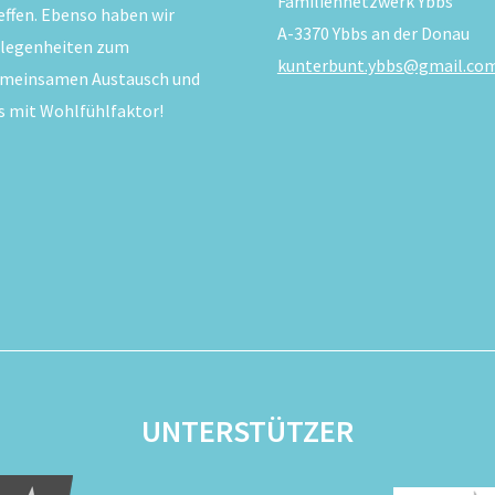
Familiennetzwerk Ybbs
effen. Ebenso haben wir
A-3370 Ybbs an der Donau
legenheiten zum
kunterbunt.ybbs@gmail.co
meinsamen Austausch und
s mit Wohlfühlfaktor!
UNTERSTÜTZER