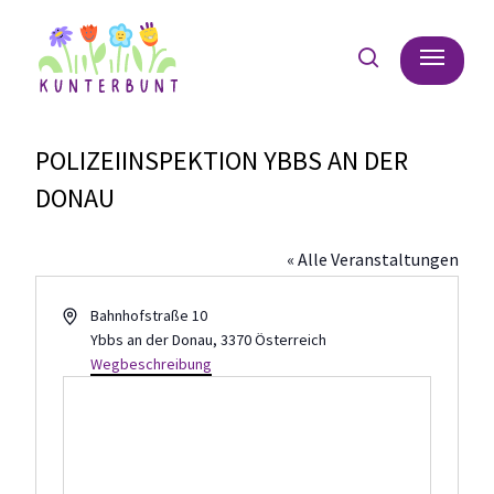
Skip
Menu
to
search
main
content
POLIZEIINSPEKTION YBBS AN DER
DONAU
« Alle Veranstaltungen
Adresse
Bahnhofstraße 10
Ybbs an der Donau
,
3370
Österreich
Wegbeschreibung