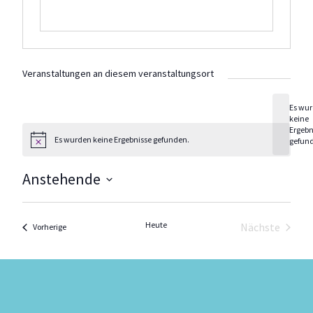
Veranstaltungen an diesem veranstaltungsort
Es wu
keine
Hinweis
Ergebn
Es wurden keine Ergebnisse gefunden.
gefun
Hinweis
Anstehende
Datum
wählen.
Heute
Nächste
Veranstaltungen
Vorherige
Veranstal