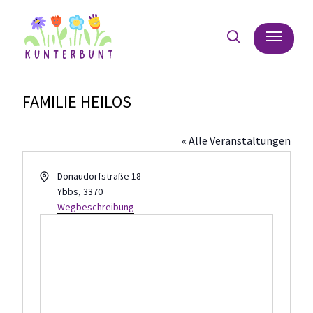
Skip
Menu
to
search
main
content
FAMILIE HEILOS
« Alle Veranstaltungen
Adresse
Donaudorfstraße 18
Ybbs
,
3370
Wegbeschreibung