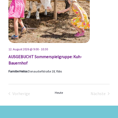
12. August 2026 @ 9:00
-
10:30
AUSGEBUCHT Sommerspielgruppe: Kuh-
Bauernhof
Familie Heilos
Donaudorfstraße 18, Ybbs
Heute
Vorherige
Nächste
Veranstaltungen
Veranstal