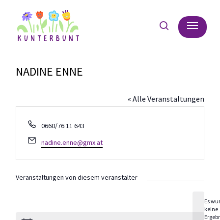
Skip
Menu
to
search
main
content
NADINE ENNE
« Alle Veranstaltungen
Telefon
0660/76 11 643
Email
nadine.enne@gmx.at
Veranstaltungen von diesem veranstalter
Es wu
keine
Hinweis
Ergeb