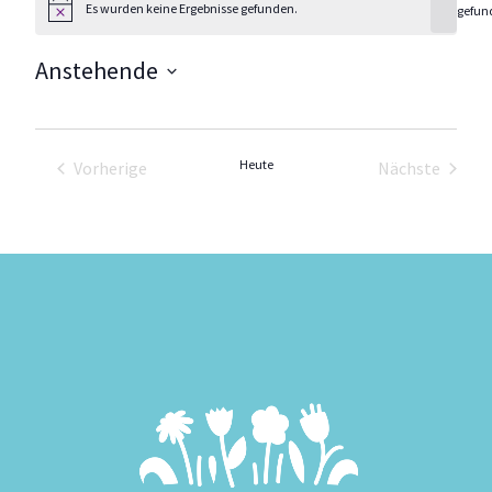
Es wurden keine Ergebnisse gefunden.
gefun
Hinweis
Anstehende
Datum
wählen.
Heute
Vorherige
Nächste
Veranstaltungen
Veranstal