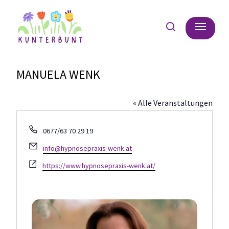
Skip
Menu
to
search
main
content
MANUELA WENK
« Alle Veranstaltungen
Telefon
0677/63 70 29 19
Email
info@hypnosepraxis-wenk.at
Webseite
https://www.hypnosepraxis-wenk.at/