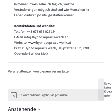
In meiner Praxis sehe ich täglich, welche
Veränderungen möglich sind und wie Menschen ihr
Leben dadurch positiv gestalten können.
Kontaktdaten und Website:
Telefon:
+43 677 637 029 19
E-Mail:
info@hypnosepraxis-wenk.at
Website:
www.hypnosepraxis-wenk.at
Praxis: Hypnosepraxis Wenk, Hauptstraße 12, 3281
Oberndorf an der Melk
Veranstaltungen von diesem veranstalter
Es wu
keine
Hinweis
Ergeb
Es wurden keine Ergebnisse gefunden.
gefun
Hinweis
Anstehende