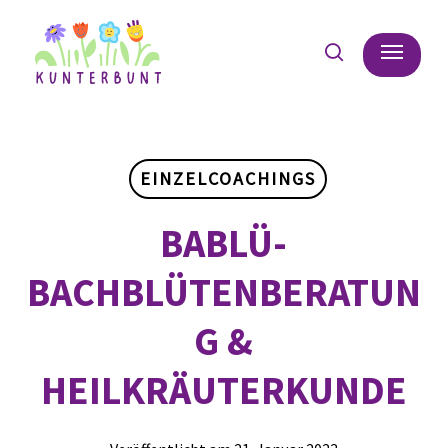
Skip
Menu
to
search
main
content
EINZELCOACHINGS
BABLÜ-
BACHBLÜTENBERATUN
G &
HEILKRÄUTERKUNDE