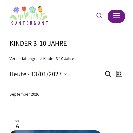
Skip
Menu
to
search
main
content
KINDER 3-10 JAHRE
Veranstaltungen
Kinder 3-10 Jahre
VERANSTALTUNGEN
VER
Ve
Heute
 - 
13/01/2027
Suche
Liste
SUC
Datum
An
wählen.
UND
September 2026
Na
ANSI
NAVI
SO.
6