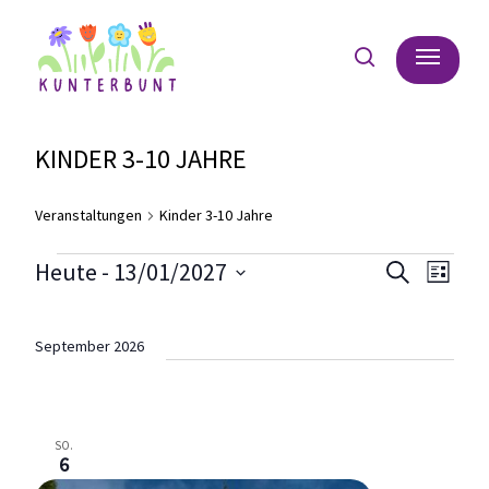
Skip
Menu
to
search
main
content
KINDER 3-10 JAHRE
Veranstaltungen
Kinder 3-10 Jahre
VERANSTALTUNGEN
VER
Ve
Heute
 - 
13/01/2027
Suche
Liste
SUC
Datum
An
wählen.
UND
September 2026
Na
ANSI
NAVI
SO.
6