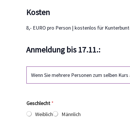
Kosten
8,- EURO pro Person | kostenlos für Kunterbunt
Anmeldung bis 17.11.:
*
I
Wenn Sie mehrere Personen zum selben Kurs a
h
r
e
Geschlecht
*
Weiblich
Männlich