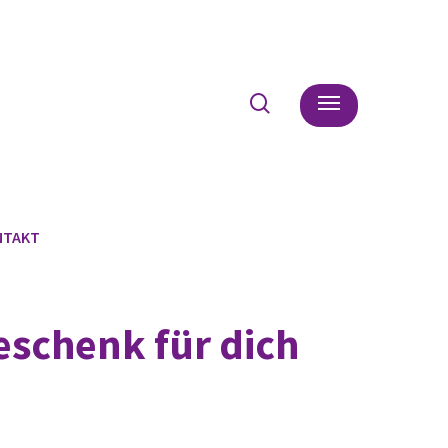
search
Menu
NTAKT
eschenk für dich