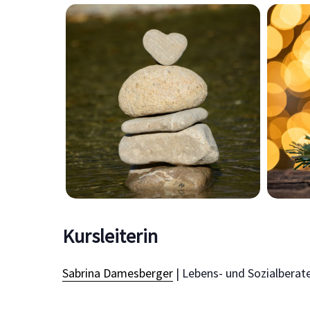
Kursleiterin
Sabrina Damesberger
| Lebens- und Sozialberate
Suchbegriff eingeben und ENTER drücken