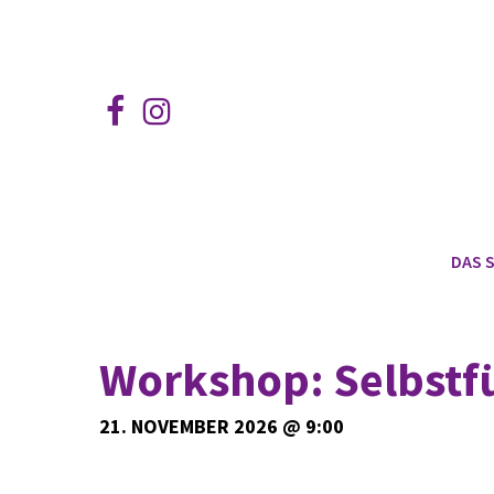
Skip
to
main
FACEBOOK
INSTAGRAM
content
DAS S
Workshop: Selbstfü
21. NOVEMBER 2026 @ 9:00