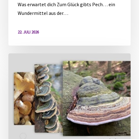
Was erwartet dich Zum Glück gibts Pech… ein
Wundermittel aus der…
22. JULI 2026
Heimische
Vital-
und
Heilpilze
–
Schätze
des
Waldes