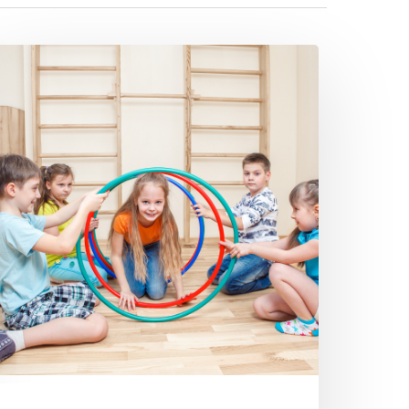
erienspaß
ctivity“