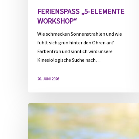
FERIENSPASS „5-ELEMENTE W
ORKSHOP“
Wie schmecken Sonnenstrahlen und wie
fühlt sich grün hinter den Ohren an?
Farbenfroh und sinnlich wird unsere
Kinesiologische Suche nach…
20. JUNI 2026
Ferienspaß
„Wasserspiele
mit
Klangschalen“