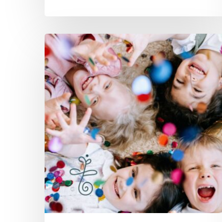
Ferienspaß
„5-
Elemente
Workshop“