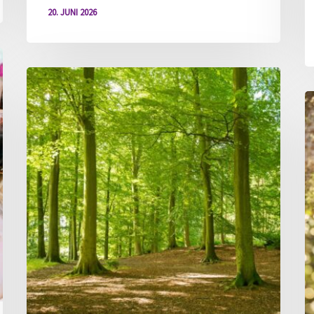
20. JUNI 2026
Ferienspaß
„Woid
F
Gfüh
„
für
Erwachsene“