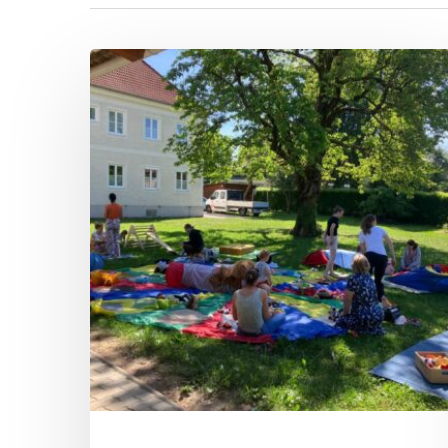
Ferienspaß
„Spieletreff“
Suchbegriff eingeben und ENTER drücken