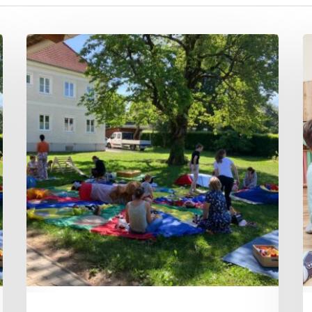
Spieletreff
F
„A