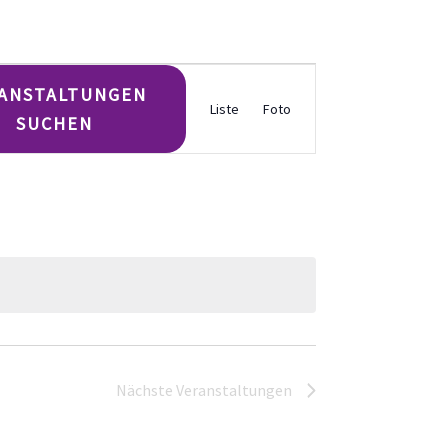
Veransta
ANSTALTUNGEN
Liste
Foto
SUCHEN
Ansichte
Navigati
Nächste
Veranstaltungen