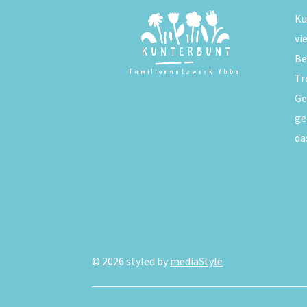
Ku
vi
Be
Tr
Ge
ge
da
©
2026
styled by
mediaStyle