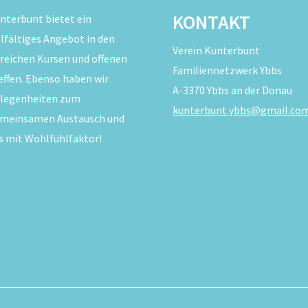
KONTAKT
nterbunt bietet ein
elfältiges Angebot in den
Verein Kunterbunt
reichen Kursen und offenen
Familiennetzwerk Ybbs
effen. Ebenso haben wir
A-3370 Ybbs an der Donau
legenheiten zum
kunterbunt.ybbs@gmail.co
meinsamen Austausch und
s mit Wohlfühlfaktor!