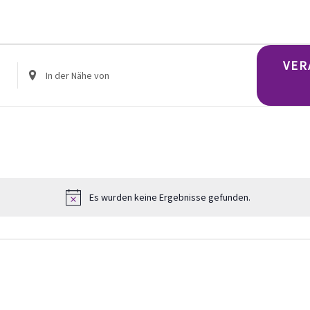
TUNGEN
TUNGEN
VER
Standort
eingeben.
Suche
nach
,
Veranstaltungen.
N
Es wurden keine Ergebnisse gefunden.
Hinweis